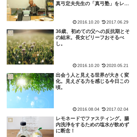
真弓定夫先生の「真弓塾」をレポ
ート！
2016.10.20
2017.06.29
36歳、初めての父への反抗期とそ
心
の結末。長女ビリーフおそるべ
し。
2016.10.20
2020.05.21
出会う人と見える世界が大きく変
心
化。見えざる力を感じる今日この
頃。
2016.08.04
2017.02.04
レモネードでファスティング。腸
体
内洗浄をするための塩水が飲めず
に断念！