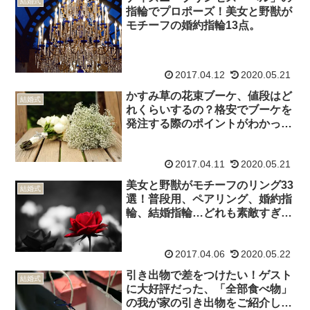
結婚式
指輪でプロポーズ！美女と野獣が
モチーフの婚約指輪13点。
2017.04.12
2020.05.21
かすみ草の花束ブーケ、値段はど
結婚式
れくらいするの？格安でブーケを
発注する際のポイントがわかっ
た！
2017.04.11
2020.05.21
美女と野獣がモチーフのリング33
結婚式
選！普段用、ペアリング、婚約指
輪、結婚指輪…どれも素敵すぎ
る。
2017.04.06
2020.05.22
引き出物で差をつけたい！ゲスト
結婚式
に大好評だった、「全部食べ物」
の我が家の引き出物をご紹介しま