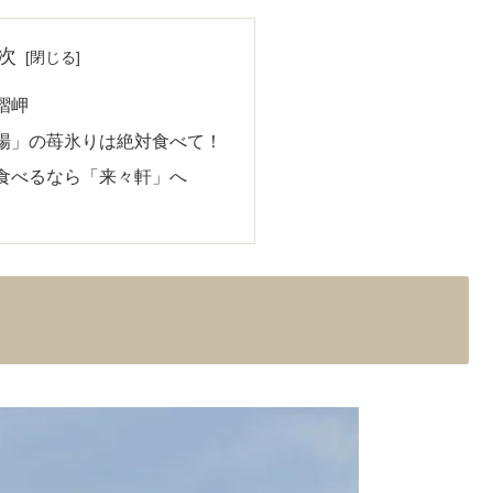
次
摺岬
場」の苺氷りは絶対食べて！
食べるなら「来々軒」へ