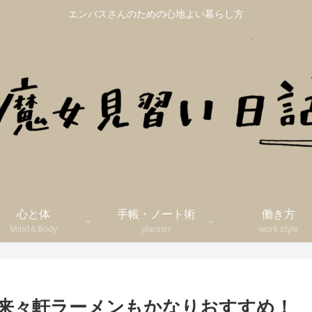
エンパスさんのための心地よい暮らし方
心と体
手帳・ノート術
働き方
Mind＆Body
planner
work style
来々軒ラーメンもかなりおすすめ！