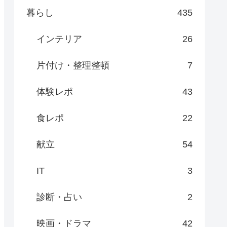
暮らし
435
インテリア
26
片付け・整理整頓
7
体験レポ
43
食レポ
22
献立
54
IT
3
診断・占い
2
映画・ドラマ
42