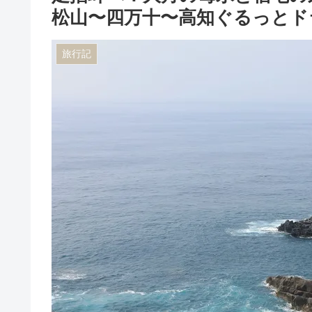
松山〜四万十〜高知ぐるっとド
旅行記