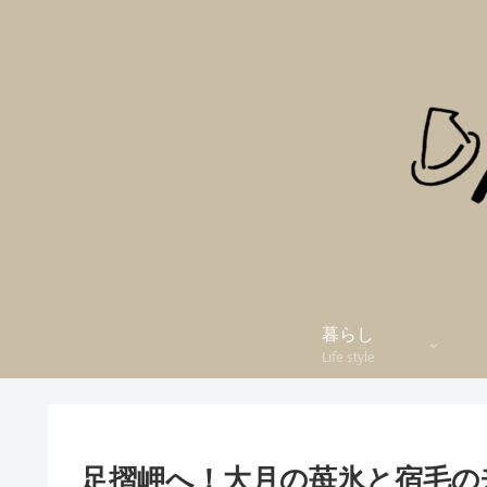
暮らし
Life style
足摺岬へ！大月の苺氷と宿毛の