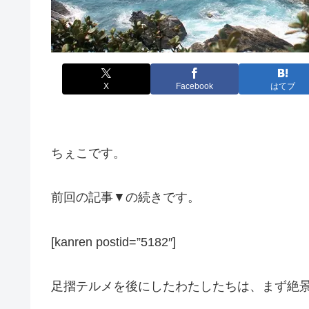
X
Facebook
はてブ
ちぇこです。
前回の記事▼の続きです。
[kanren postid=”5182″]
足摺テルメを後にしたわたしたちは、まず絶