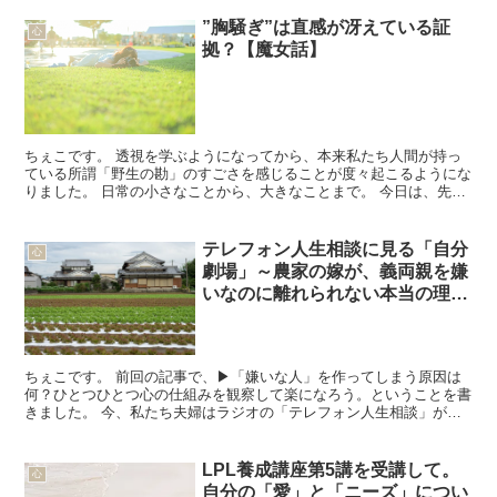
”胸騒ぎ”は直感が冴えている証
心
拠？【魔女話】
ちぇこです。 透視を学ぶようになってから、本来私たち人間が持っ
ている所謂「野生の勘」のすごさを感じることが度々起こるようにな
りました。 日常の小さなことから、大きなことまで。 今日は、先日
のちょっとした勘が冴えていた出来事を書いておきたいと...
テレフォン人生相談に見る「自分
心
劇場」～農家の嫁が、義両親を嫌
いなのに離れられない本当の理由
～
ちぇこです。 前回の記事で、▶「嫌いな人」を作ってしまう原因は
何？ひとつひとつ心の仕組みを観察して楽になろう。ということを書
きました。 今、私たち夫婦はラジオの「テレフォン人生相談」が好
きでよく一緒に聞いています。笑 いろんな人がいて、いろ...
LPL養成講座第5講を受講して。
心
自分の「愛」と「ニーズ」につい