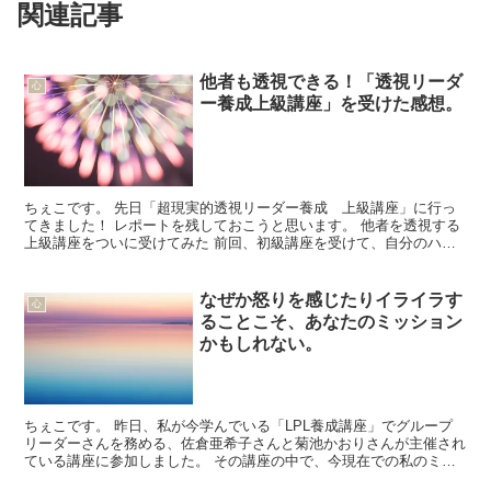
関連記事
他者も透視できる！「透視リーダ
心
ー養成上級講座」を受けた感想。
ちぇこです。 先日「超現実的透視リーダー養成 上級講座」に行っ
てきました！ レポートを残しておこうと思います。 他者を透視する
上級講座をついに受けてみた 前回、初級講座を受けて、自分のハイ
ヤーセルフと繋がる方法を学んだ私。 それからせっせと...
なぜか怒りを感じたりイライラす
心
ることこそ、あなたのミッション
かもしれない。
ちぇこです。 昨日、私が今学んでいる「LPL養成講座」でグループ
リーダーさんを務める、佐倉亜希子さんと菊池かおりさんが主催され
ている講座に参加しました。 その講座の中で、今現在での私のミッ
ションを改めて実感したので記録として残しておきたいと...