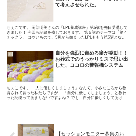
て考えさせられた。
ちぇこです。 岡部明美さんの「LPL養成講座」第5講を先日受講して
きました！ 今回も記録を残しておきます。 第５講のテーマは「第４
チャクラ」 はやいもので、5月から始まったLPLももう第5講となり
ました。 前講である第3チャクラの学びの後、...
自分を強烈に責める癖が発動！！
心
お葬式でのうっかりミスで思い出
した、ココロの警報機システム
ちぇこです。 「人に優しくしましょう」なんて、小さなころから教
育されて育った私たちですが、 「自分に優しくしましょう」と教わ
った記憶ってあまりないですよね？ でも、自分に優しくしてあげる
ことって、実は一番大事だなあと思う今日この頃です。 か...
【セッションモニター募集のお