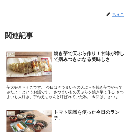
ちぇこ
関連記事
焼き芋で天ぷら作り！甘味が増し
献立
て病みつきになる美味しさ
芋大好きちぇこです。 今日はさつまいもの天ぷらを焼き芋でやって
みたよ！というお話です。 さつまいもの天ぷらを焼き芋で作る さつ
まいも大好き、芋ねえちゃんと呼ばれていた私。 今回は、さつまい
もの天ぷらを焼き芋で作ってみました！ 今回もコツのい...
トマト味噌を使った今日のラン
献立
チ。