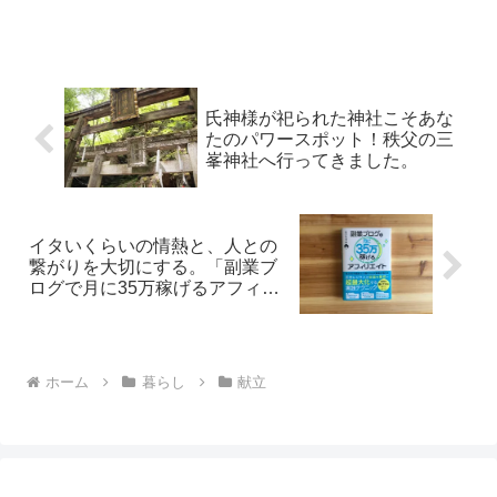
マンのトマト煮 J：ほうれん草の胡麻よごし ...
氏神様が祀られた神社こそあな
たのパワースポット！秩父の三
峯神社へ行ってきました。
イタいくらいの情熱と、人との
繋がりを大切にする。「副業ブ
ログで月に35万稼げるアフィリ
エイト」を読了。
ホーム
暮らし
献立