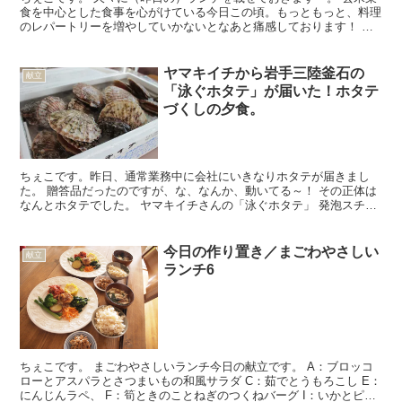
食を中心とした食事を心がけている今日この頃。もっともっと、料理
のレパートリーを増やしていかないとなあと痛感しております！ 昨
日のランチメニュー ●大根田楽味噌 ●厚揚げとたこの...
ヤマキイチから岩手三陸釜石の
献立
「泳ぐホタテ」が届いた！ホタテ
づくしの夕食。
ちぇこです。昨日、通常業務中に会社にいきなりホタテが届きまし
た。 贈答品だったのですが、な、なんか、動いてる～！ その正体は
なんとホタテでした。 ヤマキイチさんの「泳ぐホタテ」 発泡スチロ
ールの箱には何度も「ホタテが中で泳いでいます。」「泳...
今日の作り置き／まごわやさしい
献立
ランチ6
ちぇこです。 まごわやさしいランチ今日の献立です。 A：ブロッコ
ローとアスパラとさつまいもの和風サラダ C：茹でとうもろこし E：
にんじんラペ、 F：筍ときのことねぎのつくねバーグ I：いかとピー