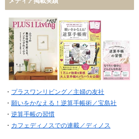
メディア掲載実績
・
プラスワンリビング／主婦の友社
・
願いをかなえる！逆算手帳術／宝島社
・
逆算手帳の習慣
・
カフェディノスでの連載／ディノス