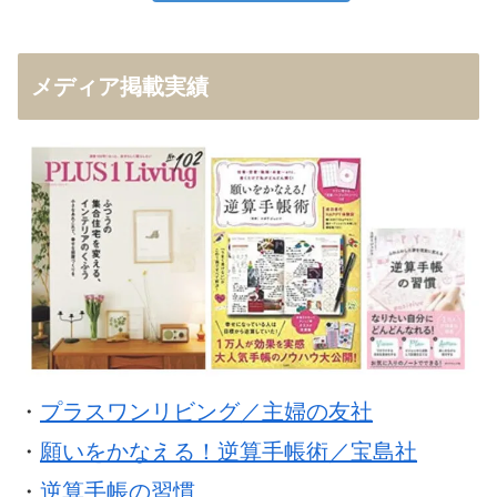
メディア掲載実績
・
プラスワンリビング／主婦の友社
・
願いをかなえる！逆算手帳術／宝島社
・
逆算手帳の習慣