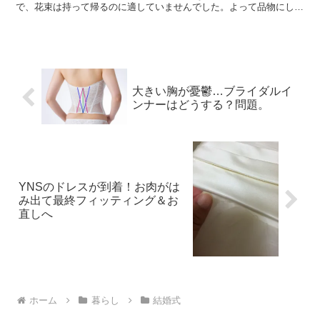
で、花束は持って帰るのに適していませんでした。よって品物にしま
した！ 新郎君ご両親には、劇団四季のチケットを。 che...
大きい胸が憂鬱…ブライダルイ
ンナーはどうする？問題。
YNSのドレスが到着！お肉がは
み出て最終フィッティング＆お
直しへ
ホーム
暮らし
結婚式