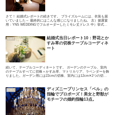
さて！ 結婚式レポートの続きです。 ブライズルームには、衣装も届
いていました～ 最終的にはこんな感じになりましたね。 左）披露宴
用：YNS WEDDINGでフルオーダーしたミモレ丈ドレス 中）挙式
用：ドレスレビューでレンタルしたオフショルダ...
結婚式当日レポート10：野花とか
結婚式
すみ草の切株テーブルコーディネ
ート
続いて、テーブルコーディネートです。 ガーデンのテーブル、室内
のテーブルすべてに切株＋かすみ草、マトリカリア、ラベンダーを飾
りました。ガーデン用には22cmの切株、室内には12cm✕2つの切株
です。 ガーデンはこちら。 ロイストンの披露宴は...
ディズニープリンセス「ベル」の
結婚式
指輪でプロポーズ！美女と野獣が
モチーフの婚約指輪13点。