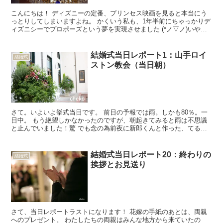
こんにちは！ ディズニーの定番、プリンセス映画を見ると本当にう
っとりしてしまいますよね。 かくいう私も、1年半前にちゃっかりデ
ィズニシーでプロポーズという夢を実現させました (*ノ▽ノ)いやん
プロポーズといえば、ディズニー映画はいろいろな...
結婚式当日レポート1：山手ロイ
結婚式
ストン教会（当日朝）
さて。いよいよ挙式当日です。 前日の予報では雨。しかも80％。一
日中。 もう絶望しかなかったのですが、朝起きてみると雨は不思議
と止んでいました！驚 でも念の為前夜に新郎くんと作った、てるて
る坊主付きの傘を持って、ホテルを出発。 わたしたちは...
結婚式当日レポート20：終わりの
結婚式
挨拶とお見送り
さて、当日レポートラストになります！ 花嫁の手紙のあとは、両親
へのプレゼント。 わたしたちの両親はみんな地方から来ていたの