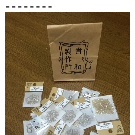
＝＝＝＝＝＝＝＝