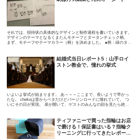
それでは、招待状の具体的なデザインと制作過程を書いていきます。
デザインのテーマとなるくまたんモチーフとタータンチェック柄。
まず、モチーフやテーマカラー（柄）を決めました。 ●柄：緑のター
タンチェック ●モチーフ：キャラクター「くまたん」...
結婚式当日レポート5：山手ロイ
結婚式
ストン教会で、憧れの挙式
いよいよ挙式が始まります。 あ～～～ここまで、長いようで早かっ
たな。 chekoは昔からベタだけどバージンロードに憧れていて。 つ
いにその日が実現。 扉が開いて、ゲストのみんなの顔を見たら絶対
泣いてしまうと思い、「歩きながら泣いてしまったら...
ティファニーで買った指輪はお店
結婚式
で磨ける！保証書はいる？指輪ク
リーニングに行ってきたレポー