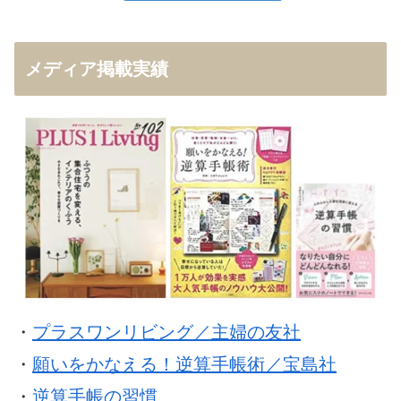
メディア掲載実績
・
プラスワンリビング／主婦の友社
・
願いをかなえる！逆算手帳術／宝島社
・
逆算手帳の習慣