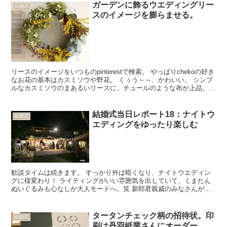
ガーデンに飾るウエディングリー
結婚式
スのイメージを膨らませる。
リースのイメージをいつものpinterestで検索。 やっぱりchekoの好き
なお花の基本はカスミソウや野花。 くぅう～～、かわいい。 シンプ
ルなカスミソウのまあるいリースに、チュールのような布が上品。
こういうあじさいのようなのもいいなあ...
結婚式当日レポート18：ナイトウ
結婚式
エディングをゆったり楽しむ
歓談タイムは続きます。 すっかり外は暗くなり、ナイトウエディン
グに様変わり！ ライティングがいい雰囲気を出していて、くまたん
ぬいぐるみも心なしか大人モードへ。笑 新郎君親戚のみなさんがガ
ーデンに移動してスイーツタイムを過ごしてくれました。 ...
タータンチェック柄の招待状。印
結婚式
刷は丹羽紙業さんにオーダー。