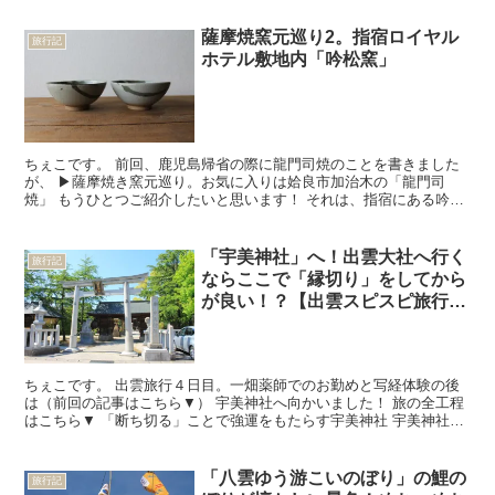
薩摩焼窯元巡り2。指宿ロイヤル
旅行記
ホテル敷地内「吟松窯」
ちぇこです。 前回、鹿児島帰省の際に龍門司焼のことを書きました
が、 ▶薩摩焼き窯元巡り。お気に入りは姶良市加治木の「龍門司
焼」 もうひとつご紹介したいと思います！ それは、指宿にある吟松
窯です。 指宿ロイヤルホテルに宿泊後にお土産として 吟...
「宇美神社」へ！出雲大社へ行く
旅行記
ならここで「縁切り」をしてから
が良い！？【出雲スピスピ旅行記
15】
ちぇこです。 出雲旅行４日目。一畑薬師でのお勤めと写経体験の後
は（前回の記事はこちら▼） 宇美神社へ向かいました！ 旅の全工程
はこちら▼ 「断ち切る」ことで強運をもたらす宇美神社 宇美神社へ
の道中。 出雲というか島根は、何度も言いますが山々...
「八雲ゆう游こいのぼり」の鯉の
旅行記