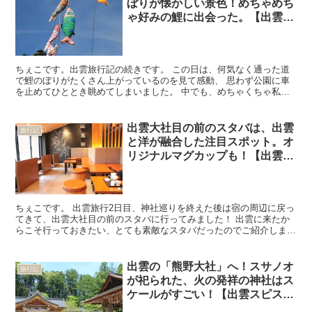
ぼりが懐かしい景色！めちゃめち
ゃ好みの鯉に出会った。【出雲ス
ピスピ旅行記16】
ちぇこです。出雲旅行記の続きです。 この日は、何気なく通った道
で鯉のぼりがたくさん上がっているのを見て感動、 思わず公園に車
を止めてひととき眺めてしまいました。 中でも、めちゃくちゃ私好
みの鯉のぼりを見つけてしまいました。笑 「八雲ゆう游こ...
出雲大社目の前のスタバは、出雲
旅行記
と洋が融合した注目スポット。オ
リジナルマグカップも！【出雲ス
ピスピ旅行記9】
ちぇこです。 出雲旅行2日目、神社巡りを終えた後は宿の周辺に戻っ
てきて、出雲大社目の前のスタバに行ってみました！ 出雲に来たか
らこそ行っておきたい、とても素敵なスタバだったのでご紹介しま
す。 スターバックス出雲大社店はこんなふうに特別！ ス...
出雲の「熊野大社」へ！スサノオ
旅行記
が祀られた、火の発祥の神社はス
ケールがすごい！【出雲スピスピ
旅行記17】