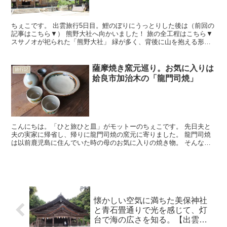
ちぇこです。 出雲旅行5日目。鯉のぼりにうっとりした後は（前回の
記事はこちら▼） 熊野大社へ向かいました！ 旅の全工程はこちら▼
スサノオが祀られた「熊野大社」 緑が多く、背後に山を抱える形が
多い、どっしりとした出雲の多くの神社と同じく、熊...
薩摩焼き窯元巡り。お気に入りは
旅行記
姶良市加治木の「龍門司焼」
こんにちは。「ひと旅ひと皿」がモットーのちぇこです。 先日夫と
夫の実家に帰省し、帰りに龍門司焼の窯元に寄りました。 龍門司焼
は以前鹿児島に住んでいた時の母のお気に入りの焼き物。 そんな思
い出もあり、久々になつかしのお店に寄ってみることにした...
懐かしい空気に満ちた美保神社
と青石畳通りで光を感じて、灯
台で海の広さを知る。【出雲ス