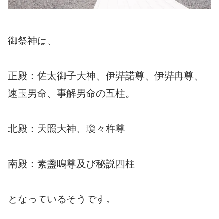
御祭神は、
正殿：佐太御子大神、伊弉諾尊、伊弉冉尊、
速玉男命、事解男命の五柱。
北殿：天照大神、瓊々杵尊
南殿：素盞嗚尊及び秘説四柱
となっているそうです。