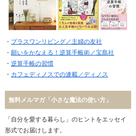
・
プラスワンリビング／主婦の友社
・
願いをかなえる！逆算手帳術／宝島社
・
逆算手帳の習慣
・
カフェディノスでの連載／ディノス
無料メルマガ「小さな魔法の使い方」
「自分を愛する暮らし」のヒントをエッセイ
形式でお届けします。