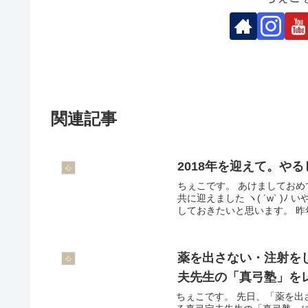
関連記事
2018年を迎えて。や
心
ちぇこです。 あけましてお
共に迎えました ヽ( ´w` )
しておきたいと思います。 昨年2
薬を出さない・注射を
心
夫先生の「真弓塾」を
ちぇこです。 先日、「薬を