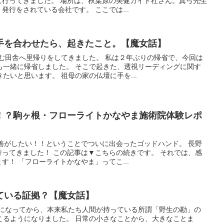
に行ってきました。 場所は、秋葉原の美健ガイド社さん。真弓先生
発行をされている会社です。 ここでは...
手を合わせたら、起きたこと。【魔女話】
住む田舎へ里帰りをしてきました。 私は２年ぶりの帰省で、今回は
も一緒に帰省しました。 そこで起きた、透視リーディングに関す
たいと思います。 祖母の家の仏壇に手を...
！？駒ヶ根・フローライトかなやま施術院体験レポ
善がしたい！！ということでついに出会ったゴッドハンド。 長野
ってきました！ この記事は▼こちらの続きです。 それでは、感
す！ 「フローライトかなやま」ってこ...
ている証拠？【魔女話】
うになってから、本来私たち人間が持っている所謂「野生の勘」の
こるようになりました。 日常の小さなことから、大きなことま