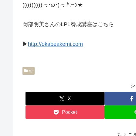
(((((((((((っ･ω･)っ ｷﾗｰﾝ★
岡部明美さんのLPL養成講座はこちら
▶
http://okabeakemi.com
心
シ
X
Pocket
ちぇこ