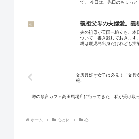
で。 今日は、先日のちょっと
義祖父母の夫婦愛。義
心
夫の祖母が天国へ旅立ち、本
ついて、書き残しておきます
親は鹿児島出身だけれども実業
文房具好き女子は必見！「文具女
報。
噂の預言カフェ高田馬場店に行ってきた！私が受け取
ホーム
心と体
心