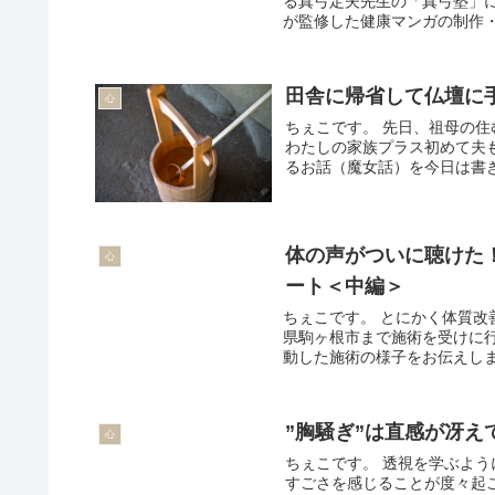
る真弓定夫先生の「真弓塾」
が監修した健康マンガの制作・
田舎に帰省して仏壇に
心
ちぇこです。 先日、祖母の
わたしの家族プラス初めて夫
るお話（魔女話）を今日は書き
体の声がついに聴けた
心
ート＜中編＞
ちぇこです。 とにかく体質改
県駒ヶ根市まで施術を受けに行
動した施術の様子をお伝えしま
”胸騒ぎ”は直感が冴え
心
ちぇこです。 透視を学ぶよ
すごさを感じることが度々起