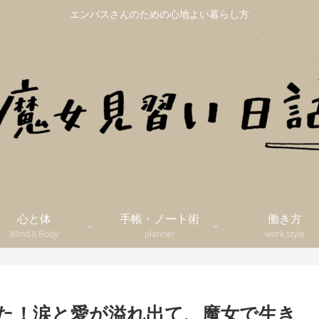
エンパスさんのための心地よい暮らし方
心と体
手帳・ノート術
働き方
Mind＆Body
planner
work style
した！涙と愛が溢れ出て、魔女で生き