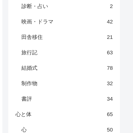
診断・占い
2
映画・ドラマ
42
田舎移住
21
旅行記
63
結婚式
78
制作物
32
書評
34
心と体
65
心
50