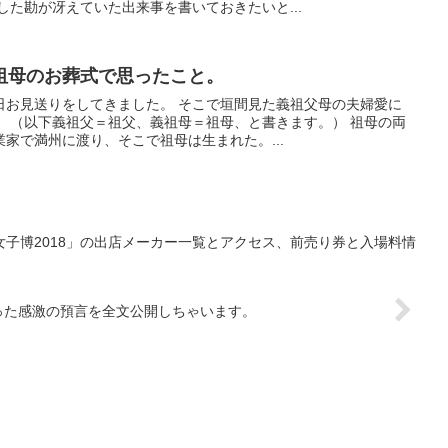
した勘が冴えていた出来事を書いておきたいと...
祖母のお葬式で思ったこと。
日お見送りをしてきました。 そこで垣間見た義祖父母の夫婦愛に
。 （以下義祖父＝祖父、義祖母＝祖母、と書きます。） 祖母の両
家で満州に渡り、そこで祖母は生まれた。...
子博2018」の出店メーカー一覧とアクセス、前売り券と入場料情
った感激の預言を全文公開しちゃいます。