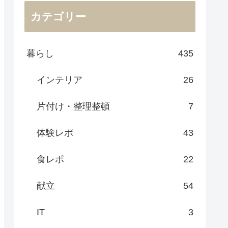
カテゴリー
暮らし
435
インテリア
26
片付け・整理整頓
7
体験レポ
43
食レポ
22
献立
54
IT
3