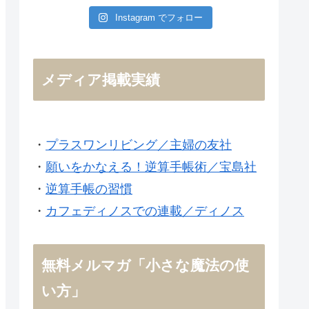
Instagram でフォロー
メディア掲載実績
・
プラスワンリビング／主婦の友社
・
願いをかなえる！逆算手帳術／宝島社
・
逆算手帳の習慣
・
カフェディノスでの連載／ディノス
無料メルマガ「小さな魔法の使
い方」