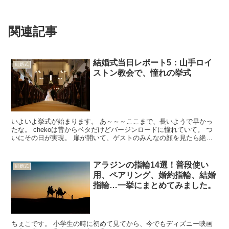
関連記事
結婚式当日レポート5：山手ロイ
結婚式
ストン教会で、憧れの挙式
いよいよ挙式が始まります。 あ～～～ここまで、長いようで早かっ
たな。 chekoは昔からベタだけどバージンロードに憧れていて。 つ
いにその日が実現。 扉が開いて、ゲストのみんなの顔を見たら絶対
泣いてしまうと思い、「歩きながら泣いてしまったら...
アラジンの指輪14選！普段使い
結婚式
用、ペアリング、婚約指輪、結婚
指輪…一挙にまとめてみました。
ちぇこです。 小学生の時に初めて見てから、今でもディズニー映画