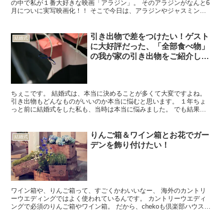
の中で私が１番大好きな映画「アラジン」。 そのアラジンがなんと6
月についに実写映画化！！ そこで今日は、アラジンやジャスミンを
モチーフにした指輪・ペアリング・エンゲージリング・マ...
引き出物で差をつけたい！ゲスト
結婚式
に大好評だった、「全部食べ物」
の我が家の引き出物をご紹介しま
す。
ちぇこです。 結婚式は、本当に決めることが多くて大変ですよね。
引き出物もどんなものがいいのか本当に悩むと思います。 １年ちょ
っと前に結婚式をした私も、当時は本当に悩みました。 でも結果的
に今でも親戚や友人から「あれは良かった！」と言っても...
りんご箱＆ワイン箱とお花でガー
結婚式
デンを飾り付けたい！
ワイン箱や、りんご箱って、すごくかわいいなー、 海外のカントリ
ーウエディングではよく使われているんです。 カントリーウエディ
ングで必須のりんご箱やワイン箱。 だから、chekoも倶楽部ハウスＡ
番館のガーデンに飾りたい！！ 例えば… こんな風...