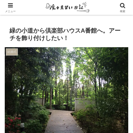
エンパスさんのための心地よい暮らし方
メニュー
検索
緑の小道から倶楽部ハウスA番館へ。アー
チを飾り付けしたい！
結婚式