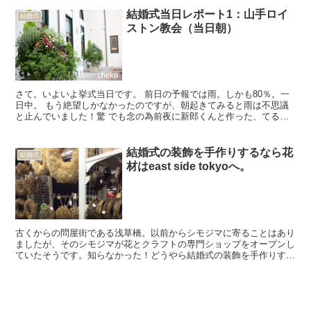
結婚式当日レポート1：山手ロイ
結婚式
ストン教会（当日朝）
さて。いよいよ挙式当日です。 前日の予報では雨。しかも80％。一
日中。 もう絶望しかなかったのですが、朝起きてみると雨は不思議
と止んでいました！驚 でも念の為前夜に新郎くんと作った、てるて
る坊主付きの傘を持って、ホテルを出発。 わたしたちは...
結婚式の装飾を手作りするなら花
結婚式
材はeast side tokyoへ。
古くからの問屋街である浅草橋。以前からシモジマに寄ることはあり
ましたが、そのシモジマが花とクラフトの専門ショップをオープンし
ていたそうです。知らなかった！どうやら結婚式の装飾を手作りする
花嫁たちの常識となっているようです。 ガーデンウエディ...