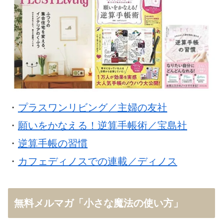
・
プラスワンリビング／主婦の友社
・
願いをかなえる！逆算手帳術／宝島社
・
逆算手帳の習慣
・
カフェディノスでの連載／ディノス
無料メルマガ「小さな魔法の使い方」