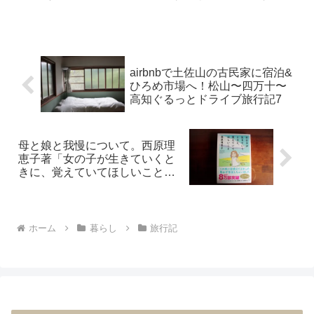
窯です。 指宿ロイヤルホテルに宿泊後にお土産として 吟...
airbnbで土佐山の古民家に宿泊&
ひろめ市場へ！松山〜四万十〜
高知ぐるっとドライブ旅行記7
母と娘と我慢について。西原理
恵子著「女の子が生きていくと
きに、覚えていてほしいこと」
の感想
ホーム
暮らし
旅行記