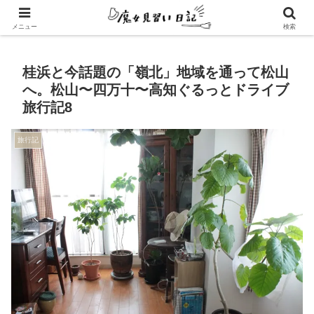
エンパスさんのための心地よい暮らし方
メニュー
検索
桂浜と今話題の「嶺北」地域を通って松山
へ。松山〜四万十〜高知ぐるっとドライブ
旅行記8
旅行記