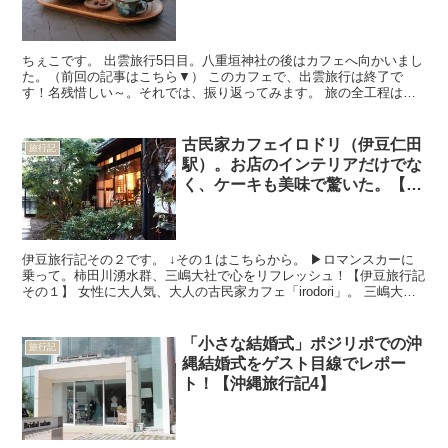
ピ旅行記21】
ちぇこです。 出雲旅行5日目。八重垣神社の後はカフェへ向かいまし
た。（前回の記事はこちら▼） このカフェで、出雲旅行は終了で
す！名残惜しい～。それでは、振り返ってみます。 旅の全工程はこ
ちら▼ 宍道湖が見渡せるカフェ「梢庵」へ 出雲旅行、最...
古民家カフェイロドリ（伊豆仁田
旅行記
駅）。お店のインテリアだけでな
く、ケーキも美味で驚いた。【伊
豆旅行記その２】
伊豆旅行記その２です。 ↓その１はこちらから。 ▶ロマンスカーに
乗って。柿田川湧水群、三嶋大社で心をリフレッシュ！【伊豆旅行記
その１】 女性に大人気、大人の古民家カフェ「irodori」。 三嶋大社
を後にし、夫から「サプライズでいいところに...
「小さな結婚式」ポジリポでの沖
旅行記
縄結婚式をゲスト目線でレポー
ト！【沖縄旅行記4】