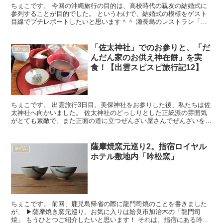
ちぇこです。 今回の沖縄旅行の目的は、高校時代の親友の結婚式に
参列することが目的でした。 というわけで、結婚式の模様をゲスト
目線でプチレポートしたいと思います＾＾ 瀬長島のレストラン「ポ
ジリポ」で結婚式 わたしが沖縄に住んでいたころはなかっ...
「佐太神社」でのお参りと、「だ
旅行記
んだん家のお供え神在餅」を実
食！【出雲スピスピ旅行記12】
ちぇこです。 出雲旅行3日目。美保神社をお参りした後、私たちは佐
太神社へ向かいました。 佐太神社のどっしりとした正統派の雰囲気
がとても素敵で、また正面の道に立つぜんざい屋さんでぜんざいを食
べられたこともすごく良かったと思います。 それではい...
薩摩焼窯元巡り2。指宿ロイヤル
旅行記
ホテル敷地内「吟松窯」
ちぇこです。 前回、鹿児島帰省の際に龍門司焼のことを書きました
が、 ▶薩摩焼き窯元巡り。お気に入りは姶良市加治木の「龍門司
焼」 もうひとつご紹介したいと思います！ それは、指宿にある吟松