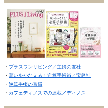
・
プラスワンリビング／主婦の友社
・
願いをかなえる！逆算手帳術／宝島社
・
逆算手帳の習慣
・
カフェディノスでの連載／ディノス