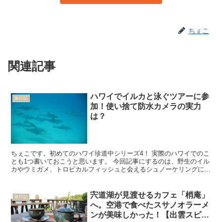
ちぇこ
関連記事
ハワイでイルカと泳ぐツアーに参
旅行記
加！使い捨て防水カメラの実力
は？
ちぇこです。初めてのハワイ珍道中シリーズ4！ 実際のハワイでのこ
とも1つ書いておこうと思います。 今回記事にするのは、野生のイル
カやウミガメ、トロピカルフィッシュと会えるシュノーケリングに参
加してきたお話です！ ドルフィンエクスカーションズ...
宍道湖が見渡せるカフェ「梢庵」
旅行記
へ。空港で食べたスサノオラーメ
ンが美味しかった！【出雲スピス