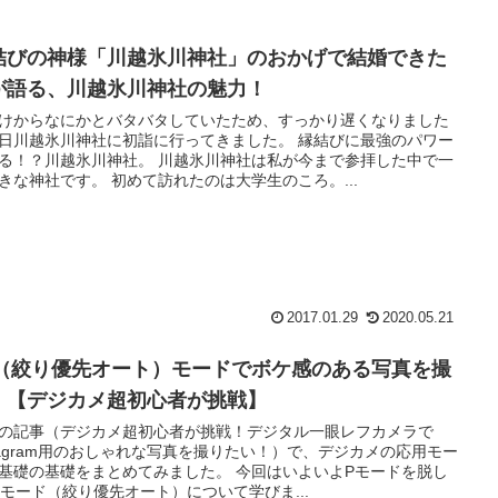
結びの神様「川越氷川神社」のおかげで結婚できた
が語る、川越氷川神社の魅力！
けからなにかとバタバタしていたため、すっかり遅くなりました
日川越氷川神社に初詣に行ってきました。 縁結びに最強のパワー
る！？川越氷川神社。 川越氷川神社は私が今まで参拝した中で一
きな神社です。 初めて訪れたのは大学生のころ。...
2017.01.29
2020.05.21
v（絞り優先オート）モードでボケ感のある写真を撮
。【デジカメ超初心者が挑戦】
の記事（デジカメ超初心者が挑戦！デジタル一眼レフカメラで
stagram用のおしゃれな写真を撮りたい！）で、デジカメの応用モー
基礎の基礎をまとめてみました。 今回はいよいよPモードを脱し
vモード（絞り優先オート）について学びま...