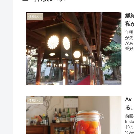
縁
体験レポ
私
年明
が先
があ
番好
A
体験レポ
る
前回
In
ドの
てA