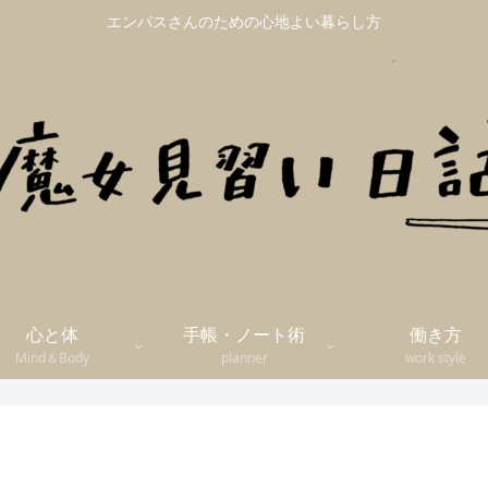
エンパスさんのための心地よい暮らし方
心と体
手帳・ノート術
働き方
Mind＆Body
planner
work style