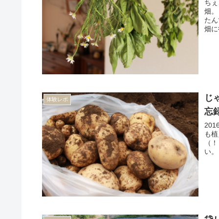
ちぇ
畑。
たん
畑に
じ
体験レポ
忘
20
も植
（！
い。