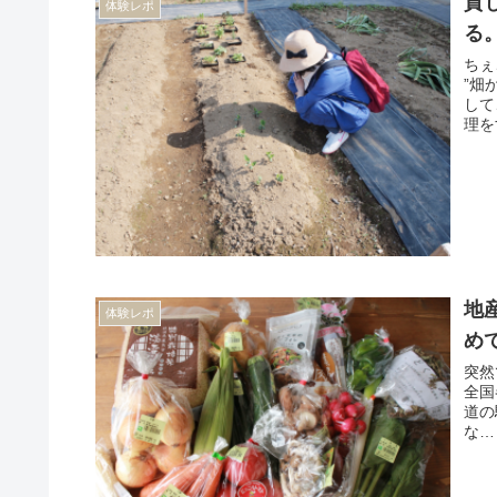
貸
体験レポ
る
ちぇ
”畑
して
理を
地
体験レポ
め
突然
全国
道の
な…