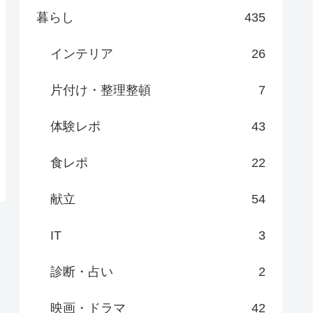
暮らし
435
インテリア
26
片付け・整理整頓
7
体験レポ
43
食レポ
22
献立
54
IT
3
診断・占い
2
映画・ドラマ
42