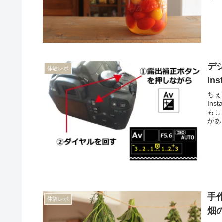
デ
体験レポ
I
ちぇ
In
もし
があ
手
体験レポ
畑