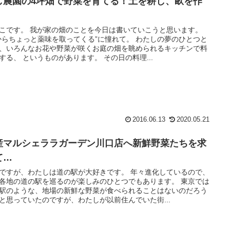
し農園の4坪畑で野菜を育てる！土を耕し、畝を作
。
こです。 我が家の畑のことを今日は書いていこうと思います。
からちょっと薬味を取ってくる”に憧れて。 わたしの夢のひとつと
、いろんなお花や野菜が咲くお庭の畑を眺められるキッチンで料
する、 というものがあります。 その日の料理...
2016.06.13
2020.05.21
産マルシェララガーデン川口店へ新鮮野菜たちを求
て…
ですが、わたしは道の駅が大好きです。 年々進化しているので、
各地の道の駅を巡るのが楽しみのひとつでもあります。 東京では
駅のような、地場の新鮮な野菜が食べられることはないのだろう
と思っていたのですが、わたしが以前住んでいた街...