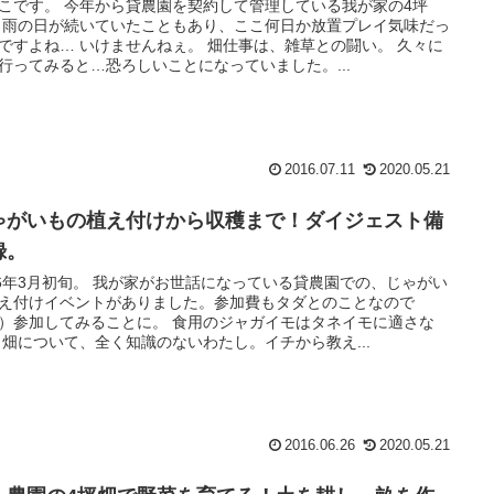
こです。 今年から貸農園を契約して管理している我が家の4坪
 雨の日が続いていたこともあり、ここ何日か放置プレイ気味だっ
ですよね… いけませんねぇ。 畑仕事は、雑草との闘い。 久々に
行ってみると…恐ろしいことになっていました。...
2016.07.11
2020.05.21
ゃがいもの植え付けから収穫まで！ダイジェスト備
録。
16年3月初旬。 我が家がお世話になっている貸農園での、じゃがい
え付けイベントがありました。参加費もタダとのことなので
）参加してみることに。 食用のジャガイモはタネイモに適さな
 畑について、全く知識のないわたし。イチから教え...
2016.06.26
2020.05.21