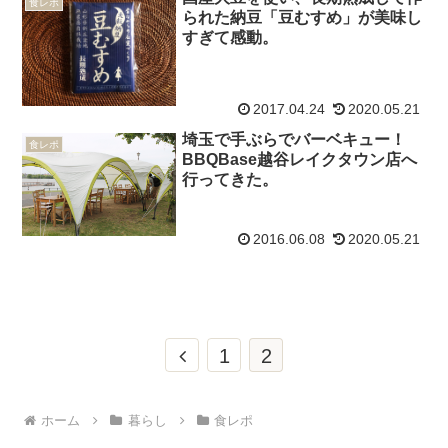
食レポ
られた納豆「豆むすめ」が美味し
すぎて感動。
2017.04.24
2020.05.21
埼玉で手ぶらでバーベキュー！
食レポ
BBQBase越谷レイクタウン店へ
行ってきた。
2016.06.08
2020.05.21
前
1
2
へ
ホーム
暮らし
食レポ