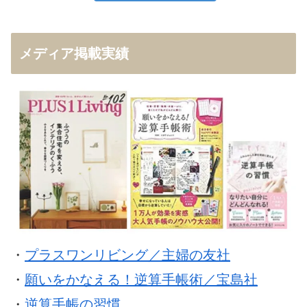
メディア掲載実績
・
プラスワンリビング／主婦の友社
・
願いをかなえる！逆算手帳術／宝島社
・
逆算手帳の習慣