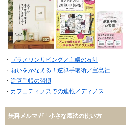
・
プラスワンリビング／主婦の友社
・
願いをかなえる！逆算手帳術／宝島社
・
逆算手帳の習慣
・
カフェディノスでの連載／ディノス
無料メルマガ「小さな魔法の使い方」